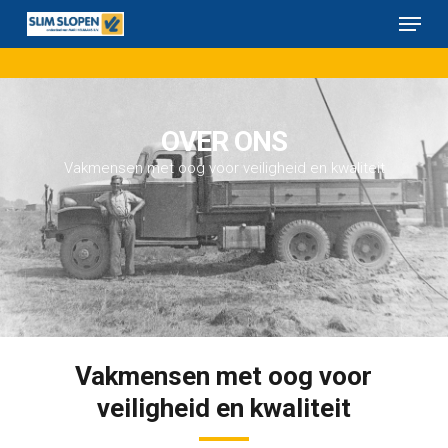
Menu
Skip
to
Close
main
Menu
content
OVER ONS
Vakmensen met oog voor veiligheid en kwaliteit
Vakmensen met oog voor
veiligheid en kwaliteit